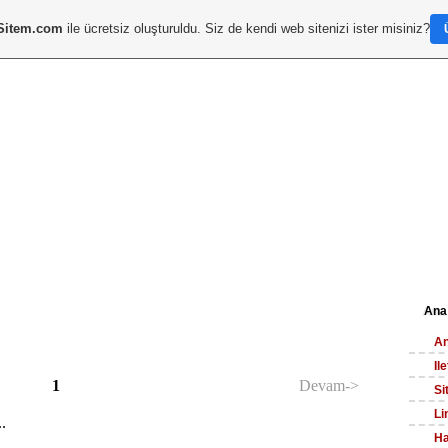
Sitem.com
ile ücretsiz oluşturuldu. Siz de kendi web sitenizi ister misiniz?
Ana
An
Il
1
Devam->
Si
Li
.
Ha