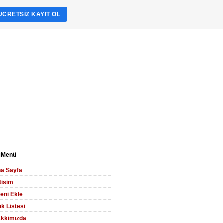
ÜCRETSIZ KAYIT OL
 Menü
a Sayfa
etisim
teni Ekle
nk Listesi
kkimızda