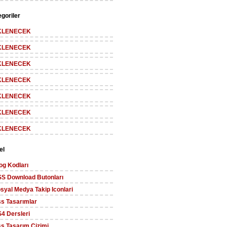
goriler
KLENECEK
KLENECEK
KLENECEK
KLENECEK
KLENECEK
KLENECEK
KLENECEK
el
og Kodları
S Download Butonları
syal Medya Takip Iconlari
s Tasarımlar
4 Dersleri
s Tasarım Cizimi