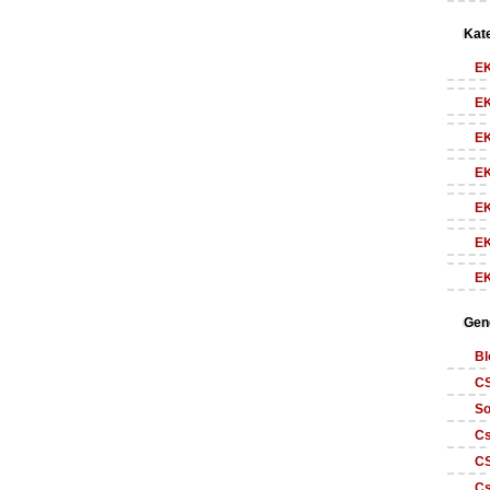
Kate
E
E
E
E
E
E
E
Gen
Bl
CS
So
Cs
CS
Cs