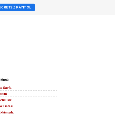
ÜCRETSIZ KAYIT OL
 Menü
a Sayfa
etisim
teni Ekle
nk Listesi
kkimızda