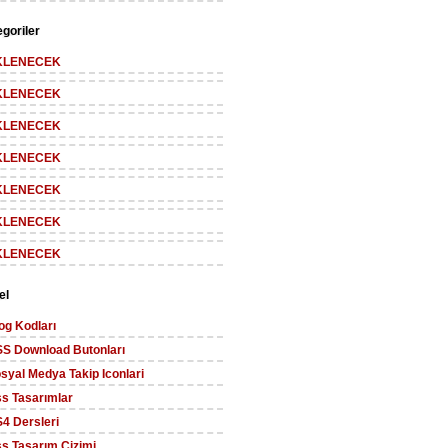
goriler
KLENECEK
KLENECEK
KLENECEK
KLENECEK
KLENECEK
KLENECEK
KLENECEK
el
og Kodları
S Download Butonları
syal Medya Takip Iconlari
s Tasarımlar
4 Dersleri
s Tasarım Cizimi