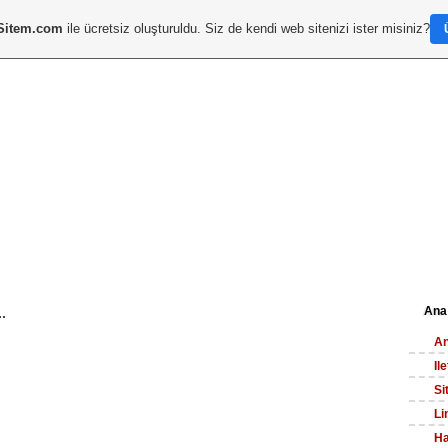
Sitem.com
ile ücretsiz oluşturuldu. Siz de kendi web sitenizi ister misiniz?
.
Ana
An
Il
Si
Li
Ha