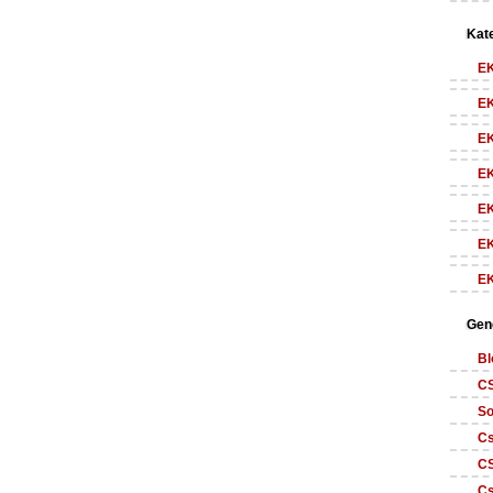
Kate
E
E
E
E
E
E
E
Gen
Bl
CS
So
Cs
CS
Cs